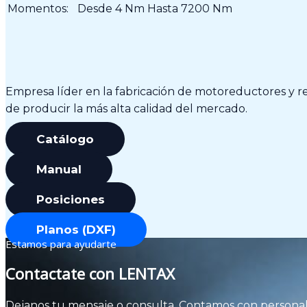
Momentos:
Desde 4 Nm Hasta 7200 Nm
Empresa líder en la fabricación de motoreductores y r
de producir la más alta calidad del mercado.
Catálogo
Manual
Posiciones
Planos (DXF)
Estamos para ayudarte
Contactate con LENTAX
Dejanos tu mensaje o consulta. Contamos con personal c