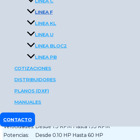
LINEA C
LINEA F
LINEA KL
LINEA U
LINEA BLOC2
LINEA PB
Es una línea adecuada para automatizaciones de poten
relaciones y elevado rendimiento. El uso de Motores N
COTIZACIONES
espacio e inversión en bases y elementos mecánicos aux
DISTRIBUIDORES
Solicitar Información
PLANOS (DXF)
MANUALES
Especificaciones
Tamaños:
7
CONTACTO
Velocidades:
Desde 1.3 RPM Hasta 193 RPM
Potencias:
Desde 0.10 HP Hasta 60 HP